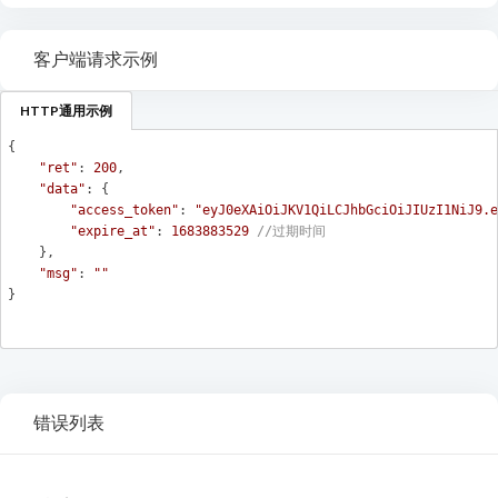
客户端请求示例
HTTP通用示例
{

"ret"
: 
200
,

"data"
: {

"access_token"
: 
"eyJ0eXAiOiJKV1QiLCJhbGciOiJIUzI1NiJ9.e
"expire_at"
: 
1683883529
//过期时间
    },

"msg"
: 
""
错误列表