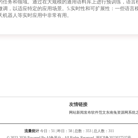
的任务和领域。通过在大规模的通用语料库上进行预训练，语言模
微调，以适应特定的应用场景。5.实时性和可扩展性：一些语言
天机器人等实时应用中非常有用。
友情链接
网站新闻发布软件
范文
东南兔资源网
系统
流量统计
今日：
51
| 昨日：
58
| 总数：
353
| 总人数：
311
© 2023-2026 Powered By AI兔平台 · All Rights Reserved.
浙ICP备2022027537号