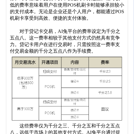
低的费率意味着用户在使用POS机刷卡时能够承担较小
的支付成本。无论是企业还是个人用户，都能通过POS
机刷卡享受到高效、便捷的支付体验。
	对于贷记卡交易，AI兔平台的费率设定为千分之
五点八。这一费率相较于其他支付方式仍然具有竞争
力。贷记卡用户在进行交易时，只需按照这一费率支
付交易金额的千分之五点八作为手续费。
	这些费率仅为千分之三、千分之五和千分之五点
八，远低于市场上的其他支付方式。AI兔平台通过提