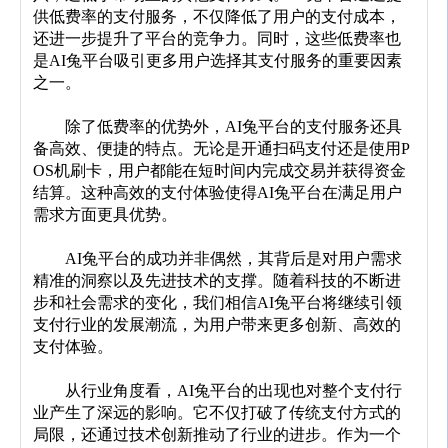
供低费率的支付服务，不仅降低了用户的支付成本，
还进一步提升了平台的竞争力。同时，这些低费率也
是AI兔平台吸引更多用户选择其支付服务的重要因素
之一。
	除了低费率的优势外，AI兔平台的支付服务还具
备高效、便捷的特点。无论是开通扫码支付还是使用P
OS机刷卡，用户都能在短时间内完成交易并获得资金
结算。这种高效的支付体验使得AI兔平台在满足用户
需求方面更具优势。
	AI兔平台的成功并非偶然，其背后是对用户需求
精准的洞察以及先进技术的支撑。随着科技的不断进
步和社会需求的变化，我们相信AI兔平台将继续引领
支付行业的发展潮流，为用户带来更多创新、高效的
支付体验。
	从行业角度看，AI兔平台的出现也对整个支付行
业产生了深远的影响。它不仅打破了传统支付方式的
局限，还通过技术创新推动了行业的进步。作为一个