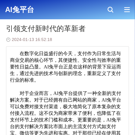
AI兔平台
>
新闻资讯
>
引领支付新时代的革新者
AI兔平台
引领支付新时代的革新者
2024-01-13 16:52:18
	在数字化日益盛行的今天，支付作为日常生活与
商业交易的核心环节，其便捷性、安全性与效率的重
要性日益凸显。AI兔平台正是在这样的背景下应运而
生，通过先进的技术与创新的理念，重新定义了支付
行业的标准。
	对于企业而言，AI兔平台提供了一种全新的支付
解决方案。对于已经拥有自己网站的商家，AI兔平台
可以免费对接支付渠道，极大地简化了原本复杂的支
付接入流程。这不仅为商家带来了便利，也降低了在
支付环节上的技术门槛和成本。更重要的是，AI兔平
台的支付解决方案比市面上的主流支付方式如支付
宝、微信等更为先进和实惠。对于那些已经在使用其